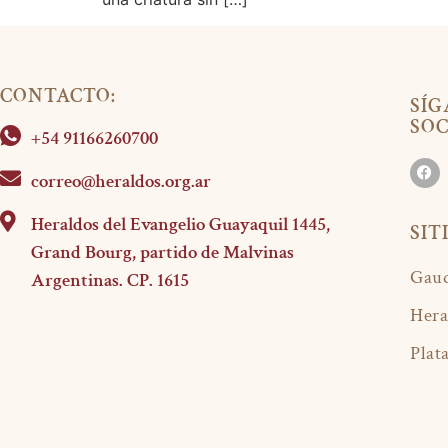
CONTACTO:
SÍG
SOC
+54 91166260700
correo@heraldos.org.ar
Heraldos del Evangelio Guayaquil 1445,
SIT
Grand Bourg, partido de Malvinas
Gaud
Argentinas. CP. 1615
Hera
Plat