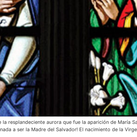
e la resplandeciente aurora que fue la aparición de María S
tinada a ser la Madre del Salvador! El nacimiento de la Vir