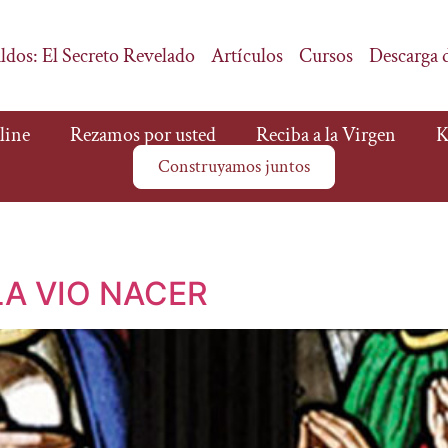
ldos: El Secreto Revelado
Artículos
Cursos
Descarga 
line
Rezamos por usted
Reciba a la Virgen
K
Construyamos juntos
LA VIO NACER