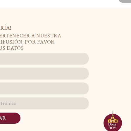
RÍA!
PERTENECER A NUESTRA
DIFUSIÓN, POR FAVOR
US DATOS
AR
Done
HOY