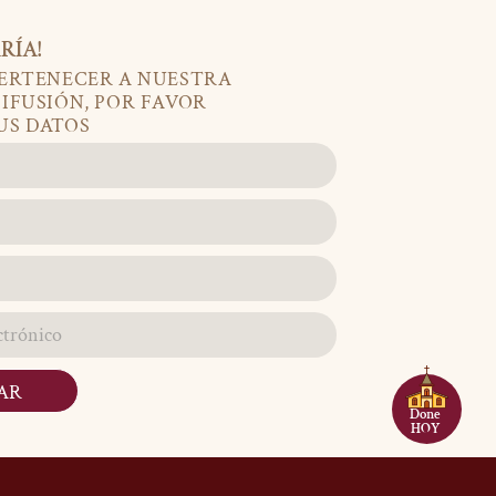
RÍA!
PERTENECER A NUESTRA
DIFUSIÓN, POR FAVOR
US DATOS
AR
Done
HOY