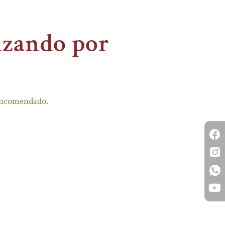
izando por
 encomendado.