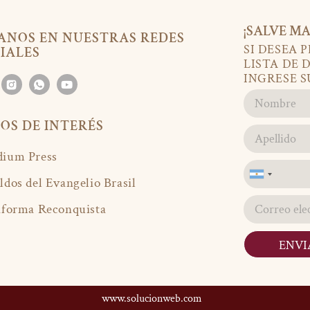
¡SALVE MA
ANOS EN NUESTRAS REDES
SI DESEA 
IALES
LISTA DE 
INGRESE S
IOS DE INTERÉS
ium Press
Argentina
ldos del Evangelio Brasil
+54
aforma Reconquista
ENVI
www.solucionweb.com