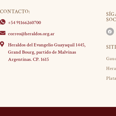
CONTACTO:
SÍG
SOC
+54 91166260700
correo@heraldos.org.ar
Heraldos del Evangelio Guayaquil 1445,
SIT
Grand Bourg, partido de Malvinas
Gaud
Argentinas. CP. 1615
Hera
Plat