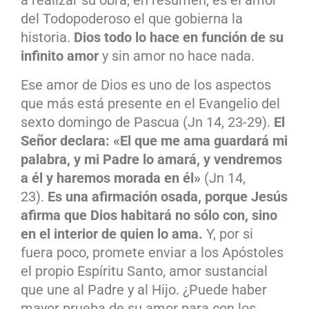
a realizar su obra; en resumen, es el amor
del Todopoderoso el que gobierna la
historia.
Dios todo lo hace en función de su
infinito amor
y sin amor no hace nada.
Ese amor de Dios es uno de los aspectos
que más está presente en el Evangelio del
sexto domingo de Pascua (Jn 14, 23-29).
El
Señor declara: «El que me ama guardará mi
palabra, y mi Padre lo amará, y vendremos
a él y haremos morada en él»
(Jn 14,
23).
Es una afirmación osada, porque Jesús
afirma que Dios habitará no sólo con, sino
en el interior de quien lo ama.
Y, por si
fuera poco, promete enviar a los Apóstoles
el propio Espíritu Santo, amor sustancial
que une al Padre y al Hijo. ¿Puede haber
mayor prueba de su amor para con los