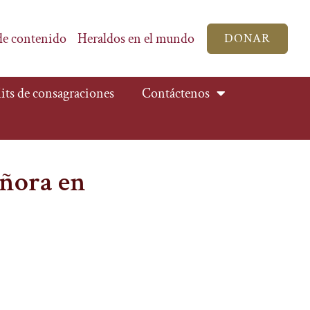
de contenido
Heraldos en el mundo
DONAR
its de consagraciones
Contáctenos
eñora en