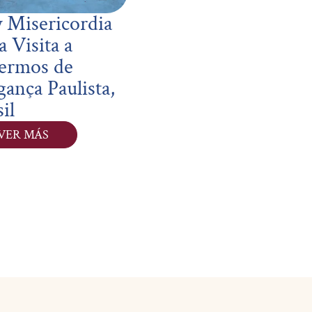
y Misericordia
a Visita a
ermos de
gança Paulista,
il
VER MÁS