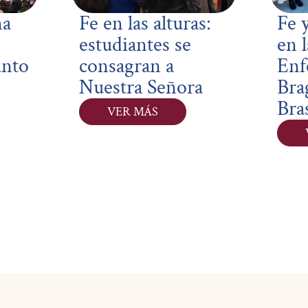
na
Fe en las alturas:
Fe 
estudiantes se
en l
unto
consagran a
Enf
Nuestra Señora
Bra
Bras
VER MÁS