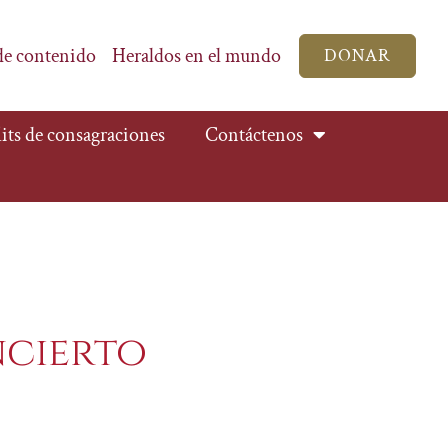
de contenido
Heraldos en el mundo
DONAR
its de consagraciones
Contáctenos
ncierto