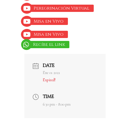
Peregrinación Virtual
Misa en Vivo
Misa en Vivo
Recíbe el link
DATE
Ene 01 2021
Expired!
TIME
6:30 pm - 8:00 pm