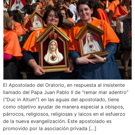
El Apostolado del Oratorio, en respuesta al insistente
llamado del Papa Juan Pablo II de “remar mar adentro”
(“Duc in Altum”) en las aguas del apostolado, tiene
como objetivo ayudar de manera especial a obispos,
párrocos, religiosos, religiosas y laicos en el esfuerzo
de la nueva evangelización. Este apostolado es
promovido por la asociación privada […]