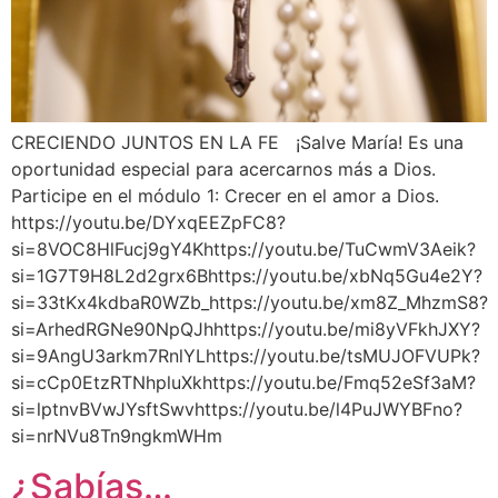
CRECIENDO JUNTOS EN LA FE ¡Salve María! Es una
oportunidad especial para acercarnos más a Dios.
Participe en el módulo 1: Crecer en el amor a Dios.
https://youtu.be/DYxqEEZpFC8?
si=8VOC8HlFucj9gY4Khttps://youtu.be/TuCwmV3Aeik?
si=1G7T9H8L2d2grx6Bhttps://youtu.be/xbNq5Gu4e2Y?
si=33tKx4kdbaR0WZb_https://youtu.be/xm8Z_MhzmS8?
si=ArhedRGNe90NpQJhhttps://youtu.be/mi8yVFkhJXY?
si=9AngU3arkm7RnlYLhttps://youtu.be/tsMUJOFVUPk?
si=cCp0EtzRTNhpluXkhttps://youtu.be/Fmq52eSf3aM?
si=lptnvBVwJYsftSwvhttps://youtu.be/l4PuJWYBFno?
si=nrNVu8Tn9ngkmWHm
¿Sabías…